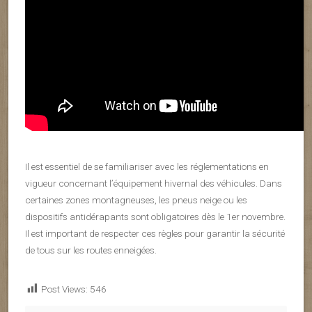
Il est essentiel de se familiariser avec les réglementations en
vigueur concernant l’équipement hivernal des véhicules. Dans
certaines zones montagneuses, les pneus neige ou les
dispositifs antidérapants sont obligatoires dès le 1er novembre.
Il est important de respecter ces règles pour garantir la sécurité
de tous sur les routes enneigées.
Post Views:
546