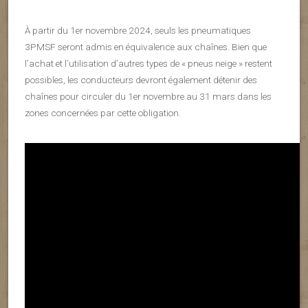
À partir du 1er novembre 2024, seuls les pneumatiques
3PMSF seront admis en équivalence aux chaînes. Bien que
l’achat et l’utilisation d’autres types de « pneus neige » restent
possibles, les conducteurs devront également détenir des
chaînes pour circuler du 1er novembre au 31 mars dans les
zones concernées par cette obligation.