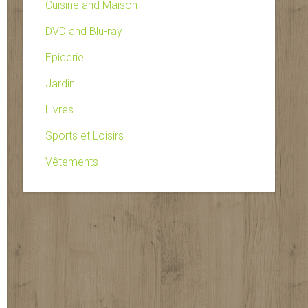
Cuisine and Maison
DVD and Blu-ray
Epicerie
Jardin
Livres
Sports et Loisirs
Vêtements