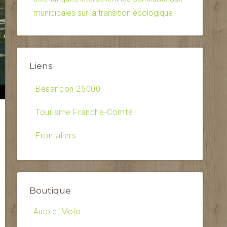
municipales sur la transition écologique
Liens
Besançon 25000
Tourisme Franche-Comté
Frontaliers
Boutique
Auto et Moto