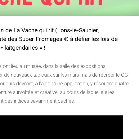
n de La Vache qui rit (Lons-le-Saunier,
uté des Super Fromages ® à défier les lois de
 laitgendaires » !
 ont lieu au musée, dans la salle des expositions
cher de nouveaux tableaux sur les murs mais de recréer le QG
oueurs devront, à l’aide d’une application, y résoudre quatre
ure survoltée et créative, au cours de laquelle elles
lant des indices savamment cachés.