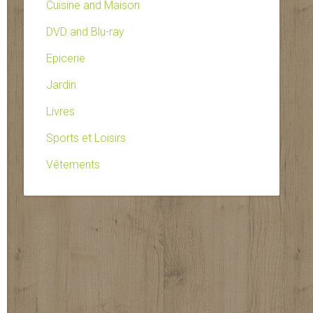
Cuisine and Maison
DVD and Blu-ray
Epicerie
Jardin
Livres
Sports et Loisirs
Vêtements