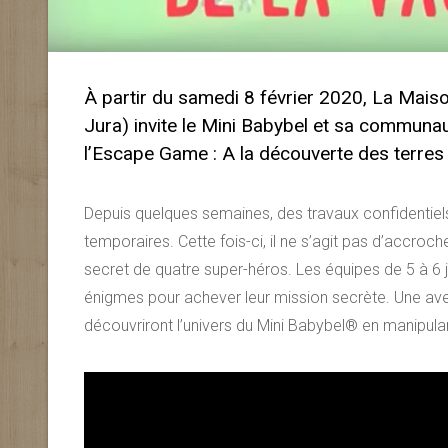
À partir du samedi 8 février 2020, La Maiso
Jura) invite le Mini Babybel et sa communa
l’Escape Game : A la découverte des terres «
Depuis quelques semaines, des travaux confidentiels
temporaires. Cette fois-ci, il ne s’agit pas d’accro
secret de quatre super-héros. Les équipes de 5 à 6 j
énigmes pour achever leur mission secrète. Une avent
découvriront l’univers du Mini Babybel® en manipu