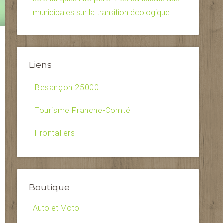
municipales sur la transition écologique
Liens
Besançon 25000
Tourisme Franche-Comté
Frontaliers
Boutique
Auto et Moto