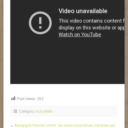
Post Views:
262
Category:
Actualités
←
Bourgogne-Franche-Comté : les radios associatives menacées par