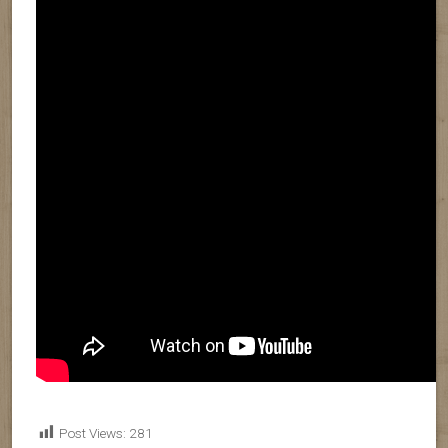
Post Views:
281