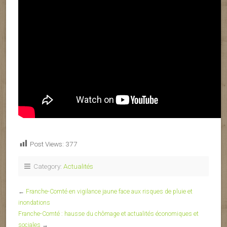
Post Views:
377
Category:
Actualités
←
Franche-Comté en vigilance jaune face aux risques de pluie et
inondations
Franche-Comté : hausse du chômage et actualités économiques et
sociales
→