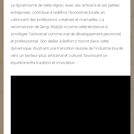
Le dynamisme de cette région, avec ses artisans et ses petites
entreprises, contribue à redéfinir l’économie locale, en
valorisant des professions créatives et manuelles. La
reconversion de Sevgi Wojtylo incarne cette tendance à
privilégier l’artisanat comme voie de développement personnel
et professionnel. Son atelier à Belfort s’inscrit dans cette
dynamique, illustrant une transition réussie de l’industrie lourde
vers un secteur plus artisanal et culturel, favorisant un
équilibre entre tradition et innovation.