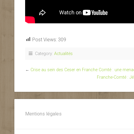
Post Views:
309
Category:
Actualités
←
Crise au sein des Ceser en Franche Comté : une mena
Franche-Comté : Jé
Mentions légales