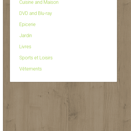
Cuisine and Maison
DVD and Blu-ray
Epicerie
Jardin
Livres
Sports et Loisirs
Vêtements