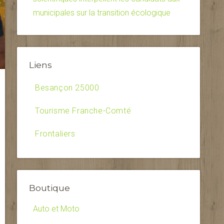
municipales sur la transition écologique
Liens
Besançon 25000
Tourisme Franche-Comté
Frontaliers
Boutique
Auto et Moto