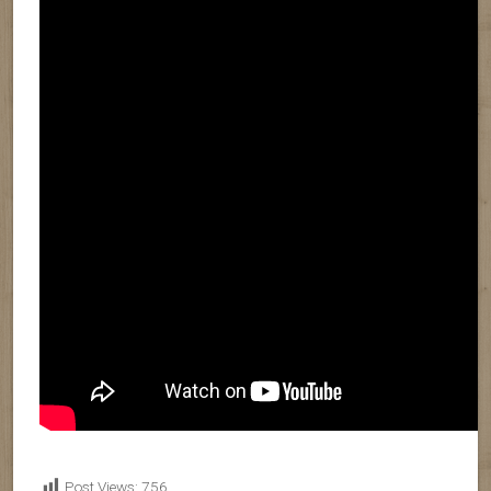
Post Views:
756