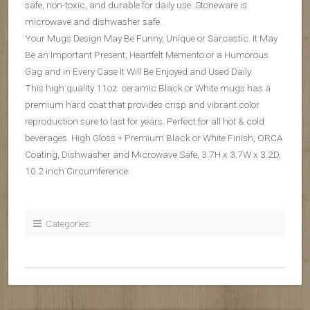
safe, non-toxic, and durable for daily use. Stoneware is
microwave and dishwasher safe.
Your Mugs Design May Be Funny, Unique or Sarcastic. It May
Be an Important Present, Heartfelt Memento or a Humorous
Gag and in Every Case It Will Be Enjoyed and Used Daily.
This high quality 11oz. ceramic Black or White mugs has a
premium hard coat that provides crisp and vibrant color
reproduction sure to last for years. Perfect for all hot & cold
beverages. High Gloss + Premium Black or White Finish, ORCA
Coating, Dishwasher and Microwave Safe, 3.7H x 3.7W x 3.2D,
10.2 inch Circumference.
Categories: