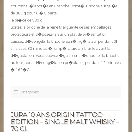
couronne, �labor�e en Franche-Comt�. Brioche surgel�e
de 380 g pour 6 � 8 parts.
la pi�ce de 380 g
Sortez la brioche de la reine Marguerite de ses emballages
protecteurs et d�posez-la sur un plat de pr�sentation.
Laissez d�congeler la brioche au r�frig�rateur pendant 3h
et laissez 30 minutes � temp�rature ambiante avant la
d�gustation. Vous pouvez �galement r�chauffer la brioche
au four, sans d�cong�lation pr�alable, pendant 12 minutes
� 160�C.
Categories:
JURA 10 ANS ORIGIN TATTOO
EDITION – SINGLE MALT WHISKY –
70 CL