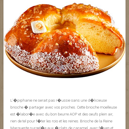
L’�piphanie ne serait pas r�ussie sans une d�licieuse
brioche � partager avec vos proches. Cette brioche moelleuse
est �labor�e avec du bon beurre AOP et des oeufs plein air,
rien de tel pour f�ter les rois et les reines. Brioche de la Reine
Marguerite surgel�e aux �clats de caramel, avec f�ves et